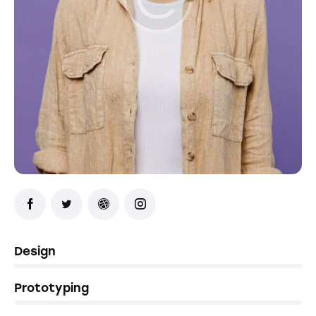
0%
Design
0%
Prototyping