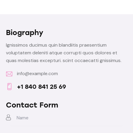
Biography
Ignissimos ducimus quin blandiitis praesentium
voluptatem deleniti atque corrupti quos dolores et
quas molestias excepturi. scint occaecatti gnissimus.
info@example.com
E-
+1 840 841 25 69
m
Ph
ail:
on
Contact Form
e: