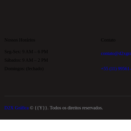
Nossos Horários
Contato
Seg-Sex: 9 AM – 6 PM
contato@d2xgra
Sábados: 9 AM – 2 PM
Domingos: (fechado)
+55 (11) 99561
D2X Gráfica
© {{Y}}. Todos os direitos reservados.